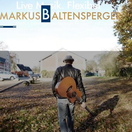
Live Musik. Flexibel
und unabhängig.
Markus Baltensperger begleitet Ihr Event – mit Gefühl,
Klasse und einem komplett autarken Setup. Für
musikalische Highlights, wo immer Sie feiern.
Jetzt Anfragen
Live Erleben